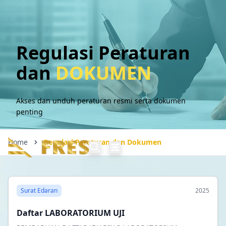
Regulasi Peraturan
dan
DOKUMEN
Akses dan unduh peraturan resmi serta dokumen
penting
Home
Regulasi Peraturan dan Dokumen
Surat Edaran
2025
Daftar LABORATORIUM UJI