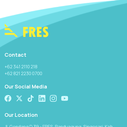
Contact
+62 341 2110 218
+62 821 2230 0700
Our Social Media
Our Location
Jl. Gondang D 39 - FRES, Randuagung, Singosari, Kab.