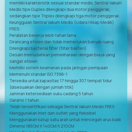
memiliki karakteristik sesuai standar medis. Sentral Vakum
Medis tipe Duplex dilengkapi dua motor penggerak,
sedangkan tipe Triplex dilengkapi tiga motor penggerak.
Keunggulan Sentral Vakum Medis (Udara Hisap Medik)
FRES:
Peralatan bekerja lebih tahan lama
Dirancang efisien dan tidak memerlukan banyak ruang
Dilengkapi bacterial filter (filter bakteri)
Desain memudahkan pemeliharaan dengan biaya yang
sangat efisien
Memiliki sistem keamanan pada jaringan pemipaan
Memenuhi standar ISO 7396-1
Tersedia untuk kapasitas 17 hingga 307 tempat tidur
(disesuaikan dengan jumlah titik)
Jaminan ketersediaan suku cadang 5 tahun
Garansi 1 tahun
Telah tersertifikasi sebagai Sentral Vakum Medis FRES
Menggunakan inlet dan outlet yang fleksibel
Menggunakan katup satu arah untuk mencegah arus balik
Dimensi 185CM X 140CM X 210CM