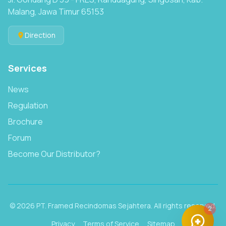
Malang, Jawa Timur 65153
Direction
Services
News
Regulation
Brochure
Forum
Become Our Distributor?
© 2026 PT. Framed Recindomas Sejahtera. All rights reserved.
2
Privacy
Terms of Service
Sitemap