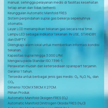
manual, sehingga pelayanan medis di fasilitas kesehatan
tetap aman dan tidak terhenti.
Keunggulan Automatic Manifold FRES
Sistem perpindahan suplai gas bekerja sepenuhnya
otomatis.
Layar LCD menampilkan tekanan gas secara real time.
Lampu LED sebagai indikator tekanan: IN USE, STANDBY,
dan EMPTY.
Dilengkapi alarm lokal untuk memberikan informasi kondisi
tekanan.
Kapasitas suplai hingga 3.000 LPM.
Mengacu pada Standar ISO 7396-1.
Perawatan mudah dan ketersediaan sparepart terjamin.
Garansi 1 tahun.
Tersedia untuk berbagai jenis gas medis: O₂, N₂O, N₂, dan
CO₂.
Dimensi 70CM X 58CM X 27CM.
Pilihan Produk
Automatic Manifold Oksigen FRES (O₂)
Automatic Manifold Dinitrogen Oksida FRES (N₂O)