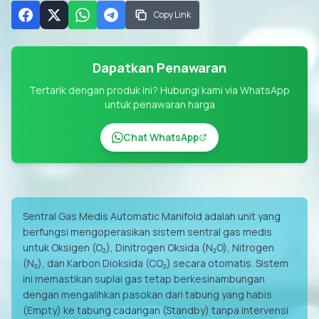
Copy Link
Dapatkan Penawaran
Tertarik dengan produk ini? Hubungi kami via WhatsApp
untuk penawaran harga
Chat WhatsApp
Sentral Gas Medis Automatic Manifold adalah unit yang
berfungsi mengoperasikan sistem sentral gas medis
untuk Oksigen (O₂), Dinitrogen Oksida (N₂O), Nitrogen
(N₂), dan Karbon Dioksida (CO₂) secara otomatis. Sistem
ini memastikan suplai gas tetap berkesinambungan
dengan mengalihkan pasokan dari tabung yang habis
(Empty) ke tabung cadangan (Standby) tanpa intervensi