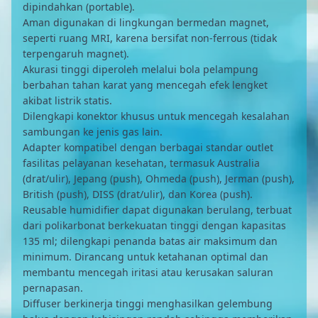
dipindahkan (portable).
Aman digunakan di lingkungan bermedan magnet,
seperti ruang MRI, karena bersifat non-ferrous (tidak
terpengaruh magnet).
Akurasi tinggi diperoleh melalui bola pelampung
berbahan tahan karat yang mencegah efek lengket
akibat listrik statis.
Dilengkapi konektor khusus untuk mencegah kesalahan
sambungan ke jenis gas lain.
Adapter kompatibel dengan berbagai standar outlet
fasilitas pelayanan kesehatan, termasuk Australia
(drat/ulir), Jepang (push), Ohmeda (push), Jerman (push),
British (push), DISS (drat/ulir), dan Korea (push).
Reusable humidifier dapat digunakan berulang, terbuat
dari polikarbonat berkekuatan tinggi dengan kapasitas
135 ml; dilengkapi penanda batas air maksimum dan
minimum. Dirancang untuk ketahanan optimal dan
membantu mencegah iritasi atau kerusakan saluran
pernapasan.
Diffuser berkinerja tinggi menghasilkan gelembung